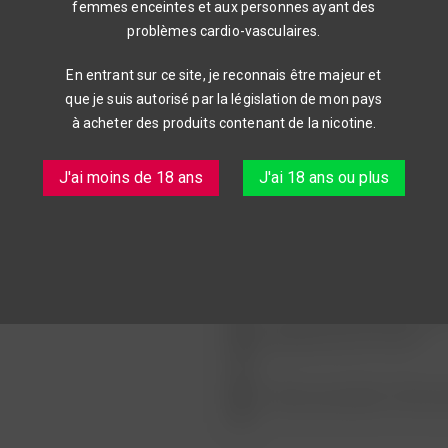
femmes enceintes et aux personnes ayant des
problèmes cardio-vasculaires.

AJOUTER AU PANIER
En entrant sur ce site, je reconnais être majeur et
que je suis autorisé par la législation de mon pays
à acheter des produits contenant de la nicotine.
J'ai moins de 18 ans
J'ai 18 ans ou plus
Donnez votre avis
Paie
expédiée le jour même.
Retour 