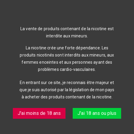
 0€ à
De 19.9€ à
De 29.90€ à
A partir de
.90€
29.90€
49.90€
49.90€
La vente de produits contenant de la nicotine est
interdite aux mineurs.
La nicotine crée une forte dépendance. Les
.50€
3.00€
GRATUIT
GRATUIT
produits nicotinés sont interdits aux mineurs, aux
femmes enceintes et aux personnes ayant des
problèmes cardio-vasculaires.
.90€
3.90€
GRATUIT
GRATUIT
En entrant sur ce site, je reconnais être majeur et
que je suis autorisé par la législation de mon pays
à acheter des produits contenant de la nicotine.
.90€
4.90
1.00€
GRATUIT
J'ai moins de 18 ans
J'ai 18 ans ou plus