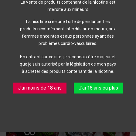
La vente de produits contenant de la nicotine est
SAVEURS CLASSIC
interdite aux mineurs.
La nicotine crée une forte dépendance. Les
produits nicotinés sont interdits aux mineurs, aux
femmes enceintes et aux personnes ayant des
problèmes cardio-vasculaires.
En entrant sur ce site, je reconnais être majeur et
que je suis autorisé par la législation de mon pays
à acheter des produits contenant de la nicotine.
J'ai moins de 18 ans
J'ai 18 ans ou plus
Désolé pour le dérangement.
Recherchez à nouveau ce que vous recherchez