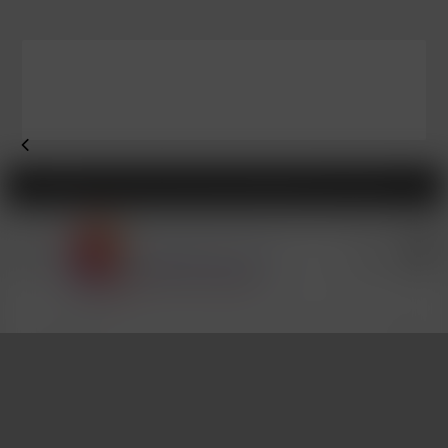
Commande avant 14h00 expédiée le jour même !
0

Accueil
E-LIQUIDES