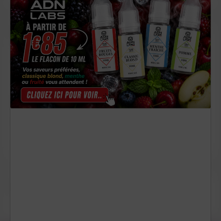
ACCUEIL
E-LIQUIDES

E CIGARETTES

RESISTANCES

D.I.Y.

CBD

SOUMETTRE UN NOUVEAU TICKET
Assistance technique