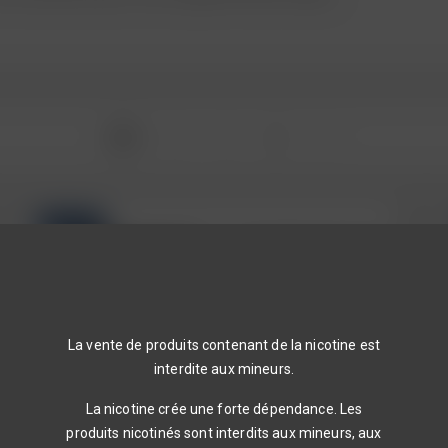
NOUVEAU
favorite_border
La vente de produits contenant de la nicotine est
interdite aux mineurs.
La nicotine crée une forte dépendance. Les
produits nicotinés sont interdits aux mineurs, aux