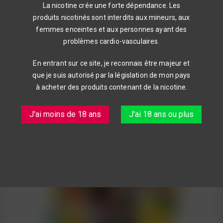
La nicotine crée une forte dépendance. Les
produits nicotinés sont interdits aux mineurs, aux
CONCENTRE SHINOBI 30ml - A&L
femmes enceintes et aux personnes ayant des
Prix
11,90 €
problèmes cardio-vasculaires.
En entrant sur ce site, je reconnais être majeur et
NOUVEAU
favorite_border
que je suis autorisé par la législation de mon pays
à acheter des produits contenant de la nicotine.
J'ai moins de 18 ans
J'ai 18 ans ou plus