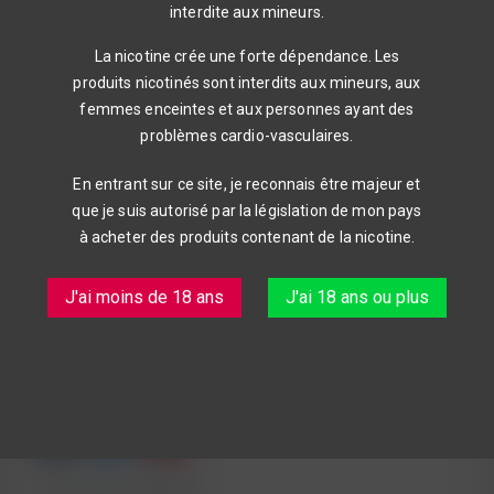
11,90 €
interdite aux mineurs.
TTC
A partir de 24/48h ouvrés avec Colissimo points de
La nicotine crée une forte dépendance. Les
retrait
produits nicotinés sont interdits aux mineurs, aux
femmes enceintes et aux personnes ayant des
Arôme concentré PINK KEY 30 ml
-
SECRET'S LAB
problèmes cardio-vasculaires.
En entrant sur ce site, je reconnais être majeur et
QUANTITÉ :
que je suis autorisé par la législation de mon pays
à acheter des produits contenant de la nicotine.

AJOUTER AU PANIER
J'ai moins de 18 ans
J'ai 18 ans ou plus
Donnez votre avis