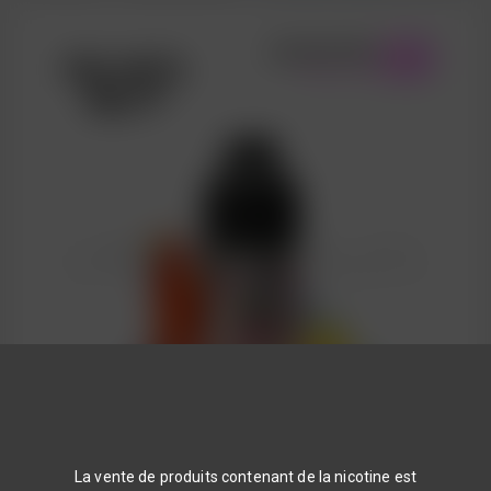
CONCENTRE PINK KEY
30ml
La vente de produits contenant de la nicotine est